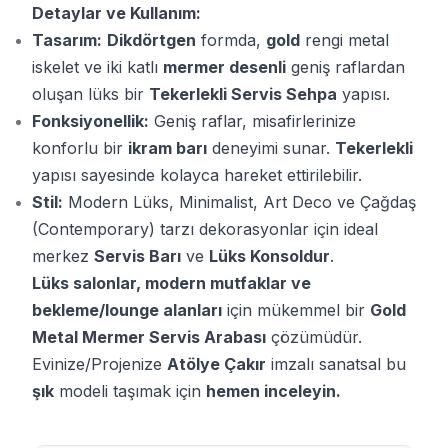
Detaylar ve Kullanım:
Tasarım:
Dikdörtgen
formda,
gold
rengi metal
iskelet ve iki katlı
mermer desenli
geniş raflardan
oluşan lüks bir
Tekerlekli Servis Sehpa
yapısı.
Fonksiyonellik:
Geniş raflar, misafirlerinize
konforlu bir
ikram barı
deneyimi sunar.
Tekerlekli
yapısı sayesinde kolayca hareket ettirilebilir.
Stil:
Modern Lüks, Minimalist, Art Deco ve Çağdaş
(Contemporary) tarzı dekorasyonlar için ideal
merkez
Servis Barı
ve
Lüks Konsoldur
.
Lüks salonlar, modern mutfaklar ve
bekleme/lounge alanları
için mükemmel bir
Gold
Metal Mermer Servis Arabası
çözümüdür.
Evinize/Projenize
Atölye Çakır
imzalı sanatsal bu
şık
modeli taşımak için
hemen inceleyin.