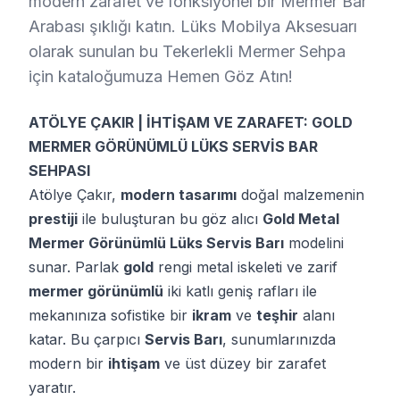
modern zarafet ve fonksiyonel bir Mermer Bar
Arabası şıklığı katın. Lüks Mobilya Aksesuarı
olarak sunulan bu Tekerlekli Mermer Sehpa
için kataloğumuza Hemen Göz Atın!
ATÖLYE ÇAKIR | İHTİŞAM VE ZARAFET: GOLD
MERMER GÖRÜNÜMLÜ LÜKS SERVİS BAR
SEHPASI
Atölye Çakır,
modern tasarımı
doğal malzemenin
prestiji
ile buluşturan bu göz alıcı
Gold Metal
Mermer Görünümlü Lüks Servis Barı
modelini
sunar. Parlak
gold
rengi metal iskeleti ve zarif
mermer görünümlü
iki katlı geniş rafları ile
mekanınıza sofistike bir
ikram
ve
teşhir
alanı
katar. Bu çarpıcı
Servis Barı
, sunumlarınızda
modern bir
ihtişam
ve üst düzey bir zarafet
yaratır.