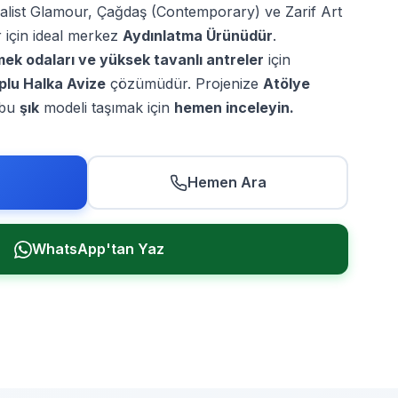
list Glamour, Çağdaş (Contemporary) ve Zarif Art
 için ideal merkez
Aydınlatma Ürünüdür
.
mek odaları ve yüksek tavanlı antreler
için
oplu Halka Avize
çözümüdür. Projenize
Atölye
 bu
şık
modeli taşımak için
hemen inceleyin.
Hemen Ara
WhatsApp'tan Yaz