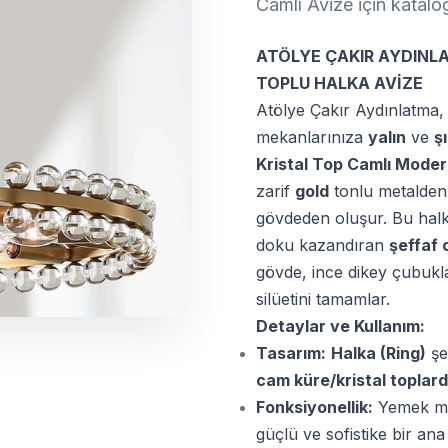
Camlı Avize için kata
ATÖLYE ÇAKIR AYDINLA
TOPLU HALKA AVİZE
Atölye Çakır Aydınlatma,
mekanlarınıza
yalın
ve
ş
Kristal Top Camlı Moder
zarif
gold
tonlu metalden
gövdeden oluşur. Bu halkan
doku kazandıran
şeffaf 
gövde, ince dikey çubukla
silüetini tamamlar.
Detaylar ve Kullanım:
Tasarım:
Halka (Ring)
şe
cam küre/kristal toplar
Fonksiyonellik:
Yemek mas
güçlü ve sofistike bir ana