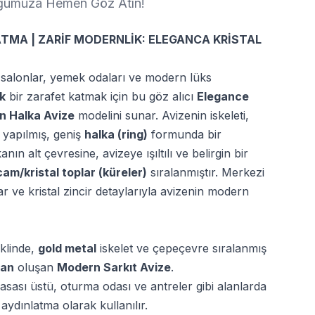
loğumuza Hemen Göz Atın!
TMA | ZARİF MODERNLİK: ELEGANCA KRİSTAL
 salonlar, yemek odaları ve modern lüks
ık
bir zarafet katmak için bu göz alıcı
Elegance
n Halka Avize
modelini sunar. Avizenin iskeleti,
 yapılmış, geniş
halka (ring)
formunda bir
ın alt çevresine, avizeye ışıltılı ve belirgin bir
cam/kristal toplar (küreler)
sıralanmıştır. Merkezi
r ve kristal zincir detaylarıyla avizenin modern
klinde,
gold metal
iskelet ve çepeçevre sıralanmış
dan
oluşan
Modern Sarkıt Avize
.
ası üstü, oturma odası ve antreler gibi alanlarda
 aydınlatma olarak kullanılır.