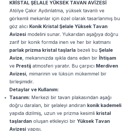
KRİSTAL ŞELALE YÜKSEK TAVAN AVİZESİ
Atölye Çakır Aydınlatma, yüksek tavanlı ve
görkemli mekanlar için özel olarak tasarlanmış bu
göz alıcı
Konik Kristal Şelale Yüksek Tavan
Avizesi
modelini sunar. Yukarıdan aşağıya doğru
zarif bir konik formda inen ve her bir katmanı
parlak prizma kristal taşlarla
bezeli bu
Şelale
Avize
, mekanınızda ışıkla dans eden bir
İhtişam
ve
Prestij
atmosferi yaratır. Bu çarpıcı
Merdiven
Avizesi
, mimarinin ve lüksün mükemmel bir
birleşimidir.
Detaylar ve Kullanım:
Tasarım:
Merkezi bir tavan plakasından aşağı
doğru daralan, bir şelaleyi andıran
konik kademeli
yapıda dizilmiş, uzun ve prizma kesimli
kristal
taşlardan
oluşan etkileyici bir
Yüksek Tavan
Avizesi
yapısı.