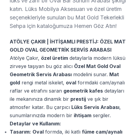
lüks ve zarif bir Oval Bar Sunum Arabası şıklığı
katın. Lüks Mobilya Aksesuarı ve özel üretim
seçenekleriyle sunulan bu Mat Gold Tekerlekli
Sehpa için kataloğumuza Hemen Göz Atın!
ATÖLYE ÇAKIR | İHTİŞAMLI PRESTİJ: ÖZEL MAT
GOLD OVAL GEOMETRİK SERVİS ARABASI
Atölye Çakır,
özel üretim
detaylarla modern lüksü
zirveye taşıyan bu göz alıcı
Özel Mat Gold Oval
Geometrik Servis Arabası
modelini sunar.
Mat
gold
rengi metal iskelet,
oval
formdaki cam/aynalı
raflar ve etrafını saran
geometrik kafes
detayları
ile mekanınıza dinamik bir
prestij
ve şık bir
atmosfer katar. Bu çarpıcı
Lüks Servis Arabası
,
sunumlarınızda modern bir
ihtişam
sergiler.
Detaylar ve Kullanım:
Tasarım:
Oval
formda, iki katlı
füme cam/aynalı