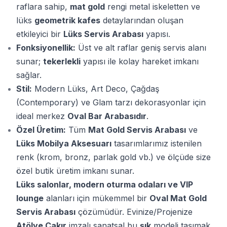
raflara sahip,
mat gold
rengi metal iskeletten ve
lüks
geometrik kafes
detaylarından oluşan
etkileyici bir
Lüks Servis Arabası
yapısı.
Fonksiyonellik:
Üst ve alt raflar geniş servis alanı
sunar;
tekerlekli
yapısı ile kolay hareket imkanı
sağlar.
Stil:
Modern Lüks, Art Deco, Çağdaş
(Contemporary) ve Glam tarzı dekorasyonlar için
ideal merkez
Oval Bar Arabasıdır
.
Özel Üretim:
Tüm
Mat Gold Servis Arabası
ve
Lüks Mobilya Aksesuarı
tasarımlarımız istenilen
renk (krom, bronz, parlak gold vb.) ve ölçüde size
özel butik üretim imkanı sunar.
Lüks salonlar, modern oturma odaları ve VIP
lounge
alanları için mükemmel bir
Oval Mat Gold
Servis Arabası
çözümüdür. Evinize/Projenize
Atölye Çakır
imzalı sanatsal bu
şık
modeli taşımak