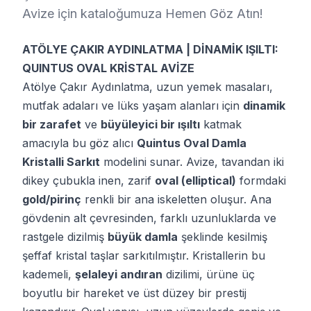
Avize için kataloğumuza Hemen Göz Atın!
ATÖLYE ÇAKIR AYDINLATMA | DİNAMİK IŞILTI:
QUINTUS OVAL KRİSTAL AVİZE
Atölye Çakır Aydınlatma, uzun yemek masaları,
mutfak adaları ve lüks yaşam alanları için
dinamik
bir zarafet
ve
büyüleyici bir ışıltı
katmak
amacıyla bu göz alıcı
Quintus Oval Damla
Kristalli Sarkıt
modelini sunar. Avize, tavandan iki
dikey çubukla inen, zarif
oval (elliptical)
formdaki
gold/pirinç
renkli bir ana iskeletten oluşur. Ana
gövdenin alt çevresinden, farklı uzunluklarda ve
rastgele dizilmiş
büyük damla
şeklinde kesilmiş
şeffaf kristal taşlar sarkıtılmıştır. Kristallerin bu
kademeli,
şelaleyi andıran
dizilimi, ürüne üç
boyutlu bir hareket ve üst düzey bir prestij