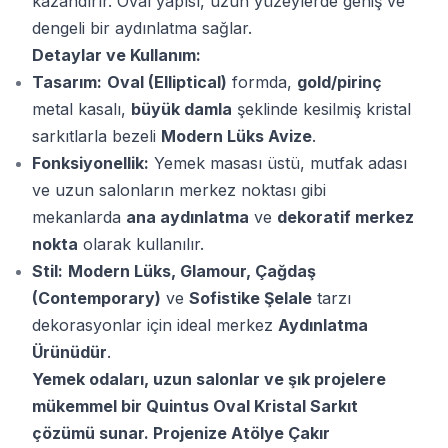
kazandırır. Oval yapısı, uzun yüzeylerde geniş ve
dengeli bir aydınlatma sağlar.
Detaylar ve Kullanım:
Tasarım:
Oval (Elliptical)
formda,
gold/pirinç
metal kasalı,
büyük damla
şeklinde kesilmiş kristal
sarkıtlarla bezeli
Modern Lüks Avize
.
Fonksiyonellik:
Yemek masası üstü, mutfak adası
ve uzun salonların merkez noktası gibi
mekanlarda
ana aydınlatma
ve
dekoratif merkez
nokta
olarak kullanılır.
Stil:
Modern Lüks, Glamour, Çağdaş
(Contemporary)
ve
Sofistike Şelale
tarzı
dekorasyonlar için ideal merkez
Aydınlatma
Ürünüdür
.
Yemek odaları, uzun salonlar ve şık projelere
mükemmel bir Quintus Oval Kristal Sarkıt
çözümü sunar. Projenize Atölye Çakır