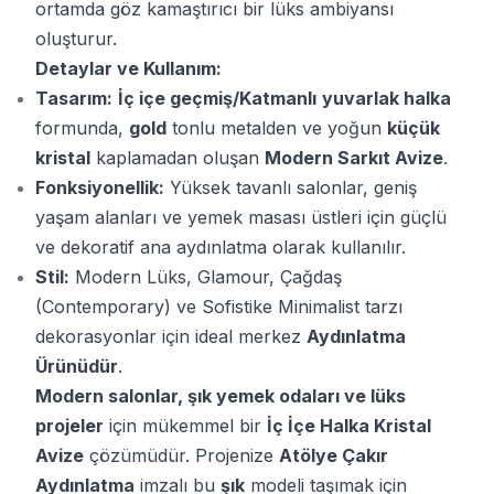
ortamda göz kamaştırıcı bir lüks ambiyansı
oluşturur.
Detaylar ve Kullanım:
Tasarım:
İç içe geçmiş/Katmanlı
yuvarlak halka
formunda,
gold
tonlu metalden ve yoğun
küçük
kristal
kaplamadan oluşan
Modern Sarkıt Avize
.
Fonksiyonellik:
Yüksek tavanlı salonlar, geniş
yaşam alanları ve yemek masası üstleri için güçlü
ve dekoratif ana aydınlatma olarak kullanılır.
Stil:
Modern Lüks, Glamour, Çağdaş
(Contemporary) ve Sofistike Minimalist tarzı
dekorasyonlar için ideal merkez
Aydınlatma
Ürünüdür
.
Modern salonlar, şık yemek odaları ve lüks
projeler
için mükemmel bir
İç İçe Halka Kristal
Avize
çözümüdür. Projenize
Atölye Çakır
Aydınlatma
imzalı bu
şık
modeli taşımak için