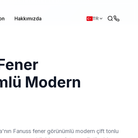
on
Hakkımızda
TR
Fener
mlü Modern
a'nın Fanuss fener görünümlü modern çift tonlu