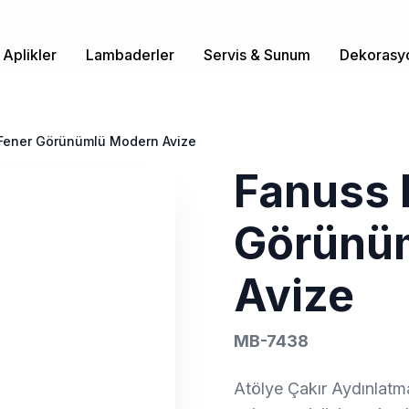
Aplikler
Lambaderler
Servis & Sunum
Dekorasy
Fener Görünümlü Modern Avize
Fanuss 
Görünü
Avize
MB-7438
Atölye Çakır Aydınlatm