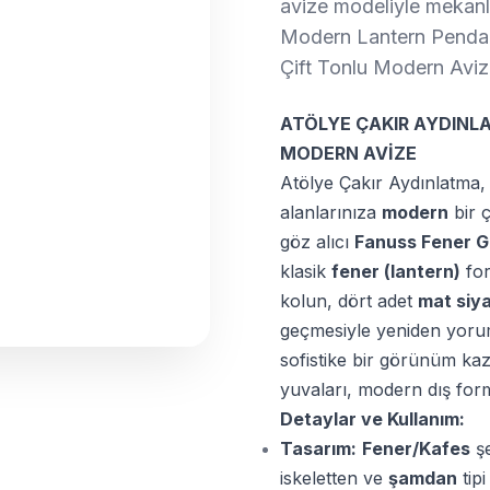
avize modeliyle mekanla
Modern Lantern Pendant 
Çift Tonlu Modern Avi
ATÖLYE ÇAKIR AYDINL
MODERN AVİZE
Atölye Çakır Aydınlatma, 
alanlarınıza
modern
bir ç
göz alıcı
Fanuss Fener 
klasik
fener (lantern)
for
kolun, dört adet
mat siy
geçmesiyle yeniden yoru
sofistike bir görünüm kaz
yuvaları, modern dış form 
Detaylar ve Kullanım:
Tasarım:
Fener/Kafes
şe
iskeletten ve
şamdan
tip