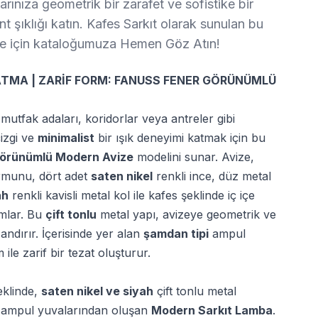
rınıza geometrik bir zarafet ve sofistike bir
şıklığı katın. Kafes Sarkıt olarak sunulan bu
ze için kataloğumuza Hemen Göz Atın!
ATMA | ZARİF FORM: FANUSS FENER GÖRÜNÜMLÜ
mutfak adaları, koridorlar veya antreler gibi
izgi ve
minimalist
bir ışık deneyimi katmak için bu
Görünümlü Modern Avize
modelini sunar. Avize,
munu, dört adet
saten nikel
renkli ince, düz metal
ah
renkli kavisli metal kol ile kafes şeklinde iç içe
mlar. Bu
çift tonlu
metal yapı, avizeye geometrik ve
andırır. İçerisinde yer alan
şamdan tipi
ampul
ile zarif bir tezat oluşturur.
klinde,
saten nikel ve siyah
çift tonlu metal
i ampul yuvalarından oluşan
Modern Sarkıt Lamba
.